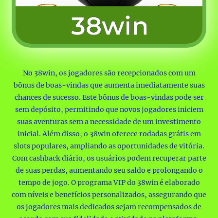
No 38win, os jogadores são recepcionados com um
bônus de boas-vindas que aumenta imediatamente suas
chances de sucesso. Este bônus de boas-vindas pode ser
sem depósito, permitindo que novos jogadores iniciem
suas aventuras sem a necessidade de um investimento
inicial. Além disso, o 38win oferece rodadas grátis em
slots populares, ampliando as oportunidades de vitória.
Com cashback diário, os usuários podem recuperar parte
de suas perdas, aumentando seu saldo e prolongando o
tempo de jogo. O programa VIP do 38win é elaborado
com níveis e benefícios personalizados, assegurando que
os jogadores mais dedicados sejam recompensados de