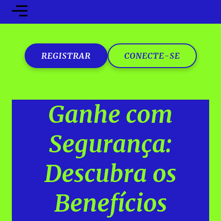
REGISTRAR
CONECTE-SE
Ganhe com
Segurança:
Descubra os
Benefícios